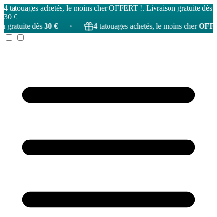
4 tatouages achetés, le moins cher OFFERT !. Livraison gratuite dès
30 €
30 €
•
4
tatouages achetés, le moins cher
OFFERT
!
•