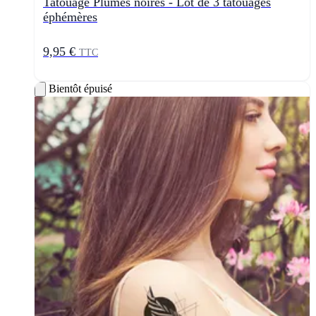
Tatouage Plumes noires - Lot de 3 tatouages
éphémères
9,95 €
TTC
Bientôt épuisé