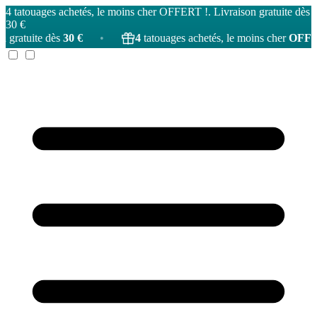
4 tatouages achetés, le moins cher OFFERT !. Livraison gratuite dès
30 €
30 €
•
4
tatouages achetés, le moins cher
OFFERT
!
•