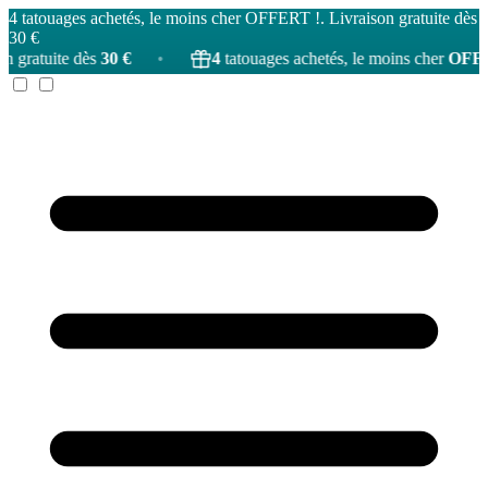
4 tatouages achetés, le moins cher OFFERT !. Livraison gratuite dès
30 €
30 €
•
4
tatouages achetés, le moins cher
OFFERT
!
•