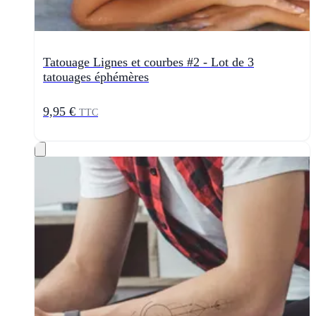
Tatouage Lignes et courbes #2 - Lot de 3
tatouages éphémères
9,95 €
TTC