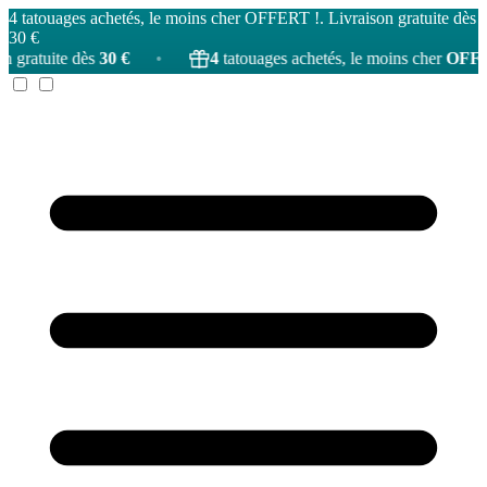
4 tatouages achetés, le moins cher OFFERT !. Livraison gratuite dès
30 €
30 €
•
4
tatouages achetés, le moins cher
OFFERT
!
•