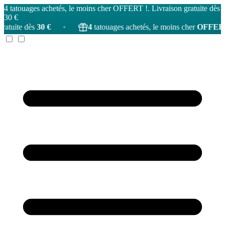
4 tatouages achetés, le moins cher OFFERT !. Livraison gratuite dès
30 €
30 €
•
4
tatouages achetés, le moins cher
OFFERT
!
•