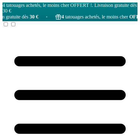
4 tatouages achetés, le moins cher OFFERT !. Livraison gratuite dès
30 €
te dès
30 €
•
4
tatouages achetés, le moins cher
OFFERT
!