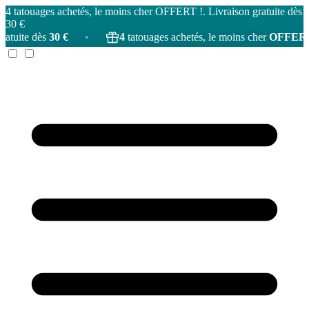
4 tatouages achetés, le moins cher OFFERT !. Livraison gratuite dès
30 €
€
•
4
tatouages achetés, le moins cher
OFFERT
!
•