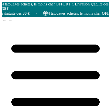
4 tatouages achetés, le moins cher OFFERT !. Livraison gratuite dès
30 €
ès
30 €
•
4
tatouages achetés, le moins cher
OFFERT
!
•