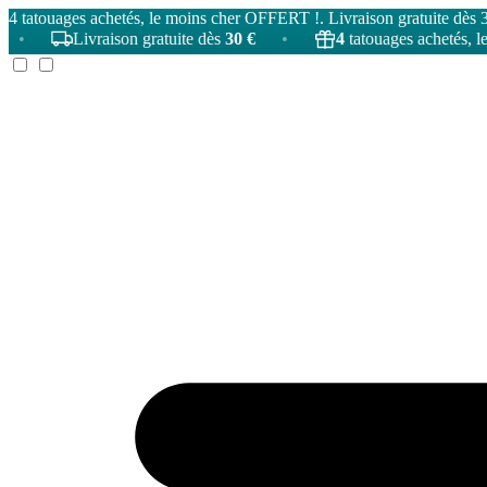
4 tatouages achetés, le moins cher OFFERT !. Livraison gratuite dès 
Livraison gratuite dès
30 €
•
4
tatouages achetés, le moins 