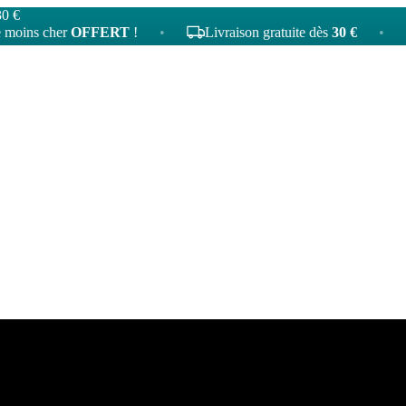
30 €
cher
OFFERT
!
•
Livraison gratuite dès
30 €
•
4
tat