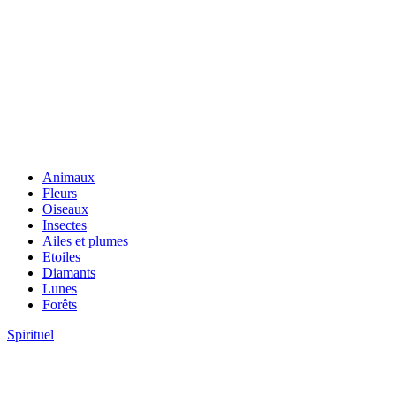
Animaux
Fleurs
Oiseaux
Insectes
Ailes et plumes
Etoiles
Diamants
Lunes
Forêts
Spirituel