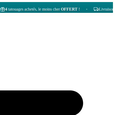
ouages achetés, le moins cher
OFFERT
!
•
Livraison gratuite