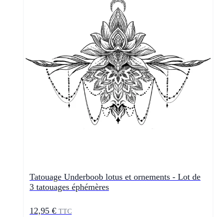
Tatouage Underboob lotus et ornements - Lot de
3 tatouages éphémères
12,95 €
TTC