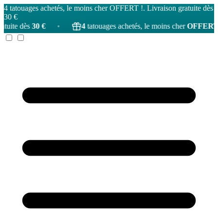
4 tatouages achetés, le moins cher OFFERT !. Livraison gratuite dès
30 €
30 €
•
4
tatouages achetés, le moins cher
OFFERT
!
•